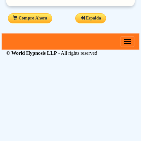
Compre Ahora
Espalda
Toggle
naviga
© World Hypnosis LLP
- All rights reserved